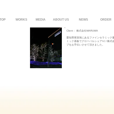
TOP
WORKS
MEDIA
ABOUT US
NEWS
ORDER
Client：
株式会社MARUWA
愛知県尾張旭にあるファインセラミック
ミック基板でグローバルシェアNO.1株式
プを
お手伝いさせて頂きました。
:50〜00：00