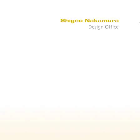
MARUWA CO., LTD
Category：llumination
Address：愛知県尾張旭市南本地ヶ原町3-83
ライトアップ11月24日より12月25日まで
点灯時間・16
期間中は毎日点灯
株式会社MARUWA
URL：
http://www.maruwa-g.com/
MARUWA SHOMEI
http://www.maruwa-shomei.com/